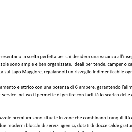
sentano la scelta perfetta per chi desidera una vacanza all’inseg
zzole sono ampie e ben organizzate, ideali per tende, camper o c
a sul Lago Maggiore, regalandoti un risveglio indimenticabile ogn
amento elettrico con una potenza di 6 ampere, garantendo l’alimen
 service incluso ti permette di gestire con facilità lo scarico dell
iazzole premium sono situate in zone che combinano tranquillità e 
moderni blocchi di servizi igienici, dotati di docce calde gratuite