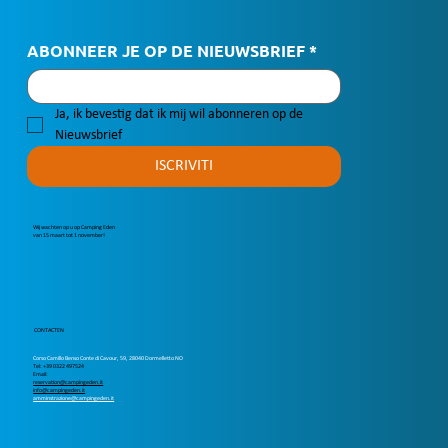
ABONNEER JE OP DE NIEUWSBRIEF
*
Ja, ik bevestig dat ik mij wil abonneren op de 
Nieuwsbrief
ISCRIVITI
Wij wachten op u op Camping Eden
van 15 maart tot 1 november!
CONTACTEN
Corso Camillo Benso Conte di Cavour, 59, 28040 Dormelletto NO
Tel: +39 0322 497524
Email:
reservation@campingeden.it
info@campingeden.it
amminstrazione@campingeden.it