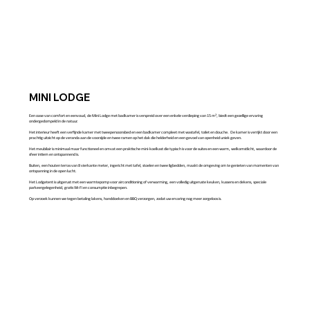
MINI LODGE
Een oase van comfort en eenvoud, de Mini Lodge met badkamer is verspreid over een enkele verdieping van 15 m², biedt een gezellige ervaring
ondergedompeld in de natuur.
Het interieur heeft een verfijnde kamer met tweepersoonsbed en een badkamer compleet met wastafel, toilet en douche. De kamer is verrijkt door een
prachtig uitzicht op de veranda aan de voorzijde en twee ramen op het dak die helderheid en een gevoel van openheid uniek geven.
Het meubilair is minimaal maar functioneel en omvat een praktische mini-koelkast die typisch is voor de suites en een warm, welkomstlicht, waardoor de
sfeer intiem en ontspannend is.
Buiten, een houten terras van 8 vierkante meter, ingericht met tafel, stoelen en twee ligbedden, maakt de omgeving om te genieten van momenten van
ontspanning in de open lucht.
Het Lodgetent is uitgerust met een warmtepomp voor airconditioning of verwarming, een volledig uitgeruste keuken, kussens en dekens, speciale
parkeergelegenheid, gratis Wi-Fi en consumptie inbegrepen.
Op verzoek kunnen we tegen betaling lakens, handdoeken en BBQ verzorgen, zodat uw ervaring nog meer zorgeloos is.