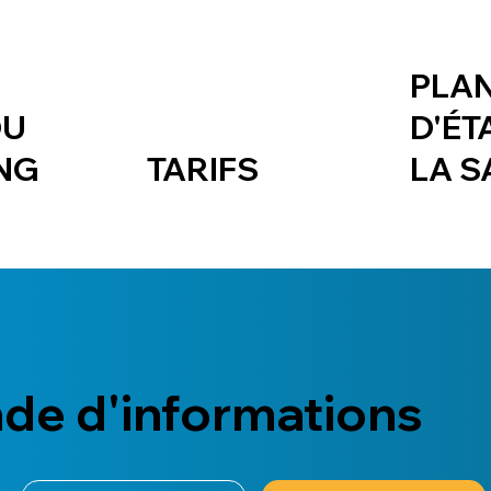
PLA
DU
D'ÉT
NG
TARIFS
LA S
e d'informations