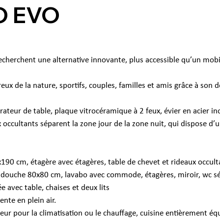
O EVO
 recherchent une alternative innovante, plus accessible qu’un mob
 de la nature, sportifs, couples, familles et amis grâce à son d
rateur de table, plaque vitrocéramique à 2 feux, évier en acier i
 occultants séparent la zone jour de la zone nuit, qui dispose d’
190 cm, étagère avec étagères, table de chevet et rideaux occul
e douche 80x80 cm, lavabo avec commode, étagères, miroir, wc sé
e avec table, chaises et deux lits
nte en plein air.
r pour la climatisation ou le chauffage, cuisine entièrement équi