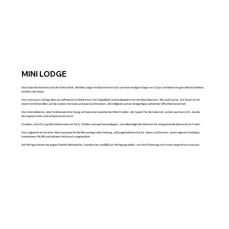
MINI LODGE
Eine Oase des Komforts und der Einfachheit, die Mini Lodge mit Bad erstreckt sich auf einer einzigen Etage von 15 qm und bietet ein gemütliches Erlebnis
inmitten der Natur.
Der Innenraum verfügt über ein raffiniertes Schlafzimmer mit Doppelbett und ein Badezimmer mit Waschbecken, WC und Dusche. Der Raum ist mit
einem herrlichen Blick auf die vordere Veranda und zwei Dachfenstern, die Helligkeit und ein einzigartiges Gefühl der Offenheit bereichert.
Die minimalistische, aber funktionale Einrichtung umfasst einen praktischen Mini-Fredder, der typisch für die Suiten ist, und ein warmes Licht, das die
Atmosphäre intim und entspannend macht.
Draußen, eine 8 m2 große Holzterrasse mit Tisch, Stühlen und zwei Sonnenliegen, vervollständigt den Rahmen für entspannende Momente im Freien.
Das Lodgetent ist mit einer Wärmepumpe für die Klimaanlage oder Heizung, voll ausgestatteter Küche, Kissen und Decken, einem eigenen Parkplatz,
kostenlosem WLAN und inklusive Verbrauch ausgestattet.
Auf Anfrage können wir gegen Gebühr Bettwäsche, Handtücher und BBQ zur Verfügung stellen, um Ihre Erfahrung noch mehr sorgenfrei zu machen.