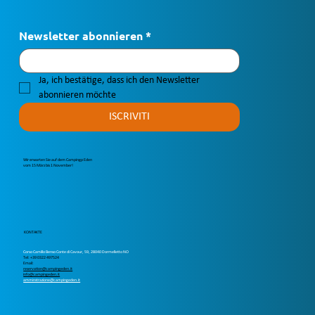
Newsletter abonnieren
*
Ja, ich bestätige, dass ich den Newsletter 
abonnieren möchte
ISCRIVITI
Wir erwarten Sie auf dem Campingp Eden
vom 15 März bis 1 November!
KONTAKTE
Corso Camillo Benso Conte di Cavour, 59, 28040 Dormelletto NO
Tel: +39 0322 497524
Email:
reservation@campingeden.it
info@campingeden.it
amminstrazione@campingeden.it